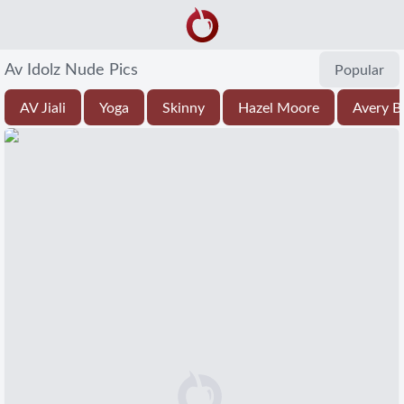
Av Idolz Nude Pics
Popular
AV Jiali
Yoga
Skinny
Hazel Moore
Avery B