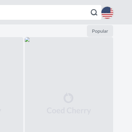
English
Popular
Español
Deutsch
Français
Italiano
Português
Dutch