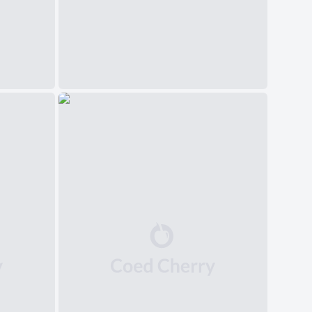
中文(简体)
日本語
Polski
Čeština
Svenska
Norsk
Dansk
Русский