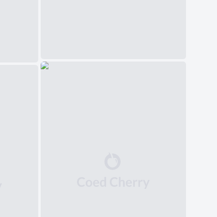
中文(简体)
日本語
Polski
Čeština
Svenska
Norsk
Dansk
Русский