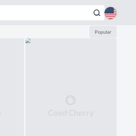
English
Popular
Español
Deutsch
Français
Italiano
Português
Dutch