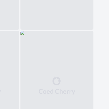
中文(简体)
日本語
Polski
Čeština
Svenska
Norsk
Dansk
Русский