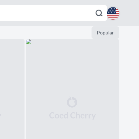
English
Popular
Español
Deutsch
Français
Italiano
Português
Dutch