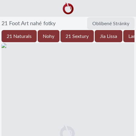
21 Foot Art nahé fotky
Oblíbené Stránky
21 Naturals
Nohy
21 Sextury
Jia Lissa
Lan