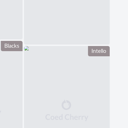
Blacks
Intello