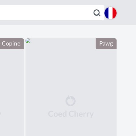
English
e Copine
Pawg
Español
Deutsch
Français
Italiano
Português
Dutch