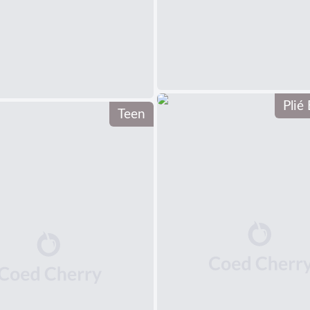
Plié
Teen