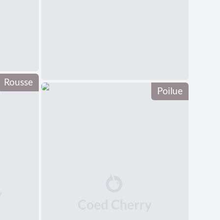
Rousse
Poilue