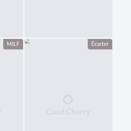
中文(简体)
日本語
Polski
MILF
Écarter
Čeština
Svenska
Norsk
Dansk
Русский